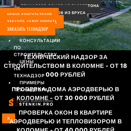
ТЕХНАДЗОР ДОМОВ ИЗ ГАЗОБЕТОНА
ТЕХНАДЗОР ДОМОВ ИЗ БРУСА
НУЖНА КОНСУЛЬТАЦИЯ
АУДИТ
ЗАКАЗАТЬ АУДИТ ПРОЕКТА
СТРОИТЕЛЬНЫХ
ЗАКАЗАТЬ ТЕХНАДЗОР
ПРОЕКТОВ
КОНСУЛЬТАЦИИ
ПО
СТРОИТЕЛЬСТВУ
ТЕХНИЧЕСКИЙ НАДЗОР ЗА
ЦЕНЫ
СТРОИТЕЛЬСТВОМ В КОЛОМНЕ - ОТ 18
НА
000 РУБЛЕЙ
ТЕХНАДЗОР
ПРИМЕРЫ
ПРОВЕРКА ДОМА АЭРОДВЕРЬЮ В
ТЕХНАДЗОРА
КОЛОМНЕ - ОТ 30 000 РУБЛЕЙ
ПРОВЕРКА ОКОН В КВАРТИРЕ
X
АЭРОДВЕРЬЮ И ТЕПЛОВИЗОРОМ В
КОЛОМНЕ - ОТ 40 000 РУБЛЕЙ